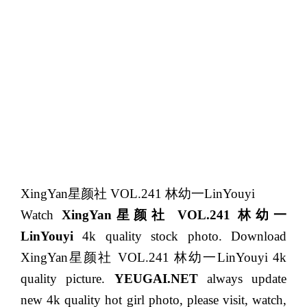
XingYan星颜社 VOL.241 林幼一LinYouyi
Watch
XingYan星颜社 VOL.241 林幼一
LinYouyi
4k quality stock photo. Download
XingYan星颜社 VOL.241 林幼一LinYouyi 4k
quality picture.
YEUGAI.NET
always update
new 4k quality hot girl photo, please visit, watch,