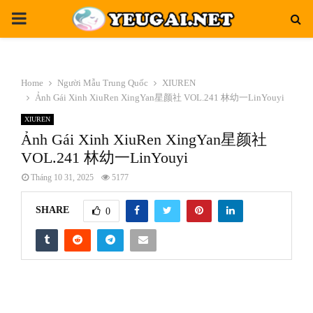
PRIMARY
MENU
Home
Người Mẫu Trung Quốc
XIUREN
Ảnh Gái Xinh XiuRen XingYan星颜社 VOL.241 林幼一LinYouyi
XIUREN
Ảnh Gái Xinh XiuRen XingYan星颜社
VOL.241 林幼一LinYouyi
Tháng 10 31, 2025
5177
SHARE
0