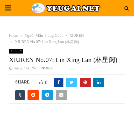
PRIMARY
MENU
Home
Người Mẫu Trung Quốc
XIUREN
XIUREN No.07: Lin Xing Lan (林星阑)
XIUREN
XIUREN No.07: Lin Xing Lan (林星阑)
Tháng 7 14, 2023
8609
SHARE
0